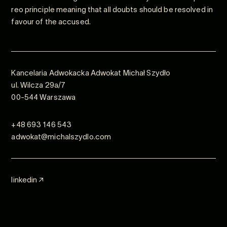
reo principle meaning that all doubts should be resolved in
favour of the accused.
Kancelaria Adwokacka Adwokat Michał Szydło
ul. Wilcza 29a/7
00-544 Warszawa
+48 693 146 543
adwokat@michalszydlo.com
linkedin ↗